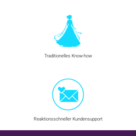
erkunden, indem sie Dialoge nachahmen oder sich Szenarien
ausdenken. Es ist eine Erfahrung, die sowohl Spaß macht, als auch
lehrreich ist.
Aschenputtel Kostüm Selber Machen
Auch wenn viele das
Jasmin Kostüm
nur mit Karneval in Verbindung
bringen, eignet es sich in Wirklichkeit für viele Anlässe.
Traditionelles Know-how
Prinzessinnen-Mottopartys, Schulfeste oder sogar
Familienfotoshootings sind allesamt Anlässe, bei denen das
Aschenputtel-Kostüm glänzen kann. Für formellere Anlässe wie eine
Tanzaufführung oder eine Kostümparty mit der Familie kann man
sich für eine aufwendigere Version mit Satinstoffen und zusätzlichen
Verzierungen entscheiden. So lässt sich das Kostüm an jede
Situation anpassen, ohne seinen Zauber zu verlieren.
Die Attraktivität des Aschenputtel-Kostüms liegt auch in der Vielfalt
der verfügbaren Modelle. Einige Versionen sind dem klassischen
Zeichentrickfilm treu geblieben, während andere originellere Stücke
Reaktionsschneller Kundensupport
mit neuen Schnitten oder Farben bieten. Für die jüngsten Kinder gibt
es vereinfachte Modelle, die kürzer und leichter anzuziehen sind, um
optimalen Komfort zu gewährleisten. Für die älteren Kinder gibt es