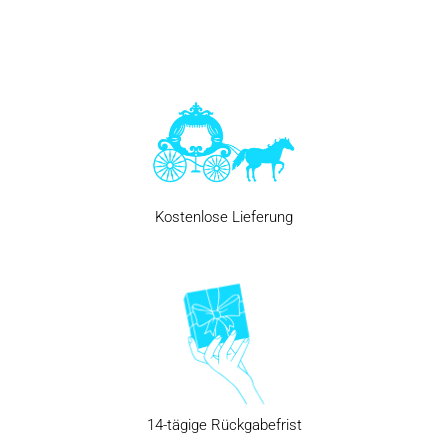
magischen Verwandlungen. Dieses Outfit ist nicht nur ein Kostüm: Es
ist eine Eintrittskarte in eine Welt, in der alles möglich wird, auch für
die Kinder von heute.
Das Aschenputtel-Kostüm für Kinder ist dank seines himmelblauen
Kleides, das oft mit Pailletten oder zarten Stickereien verziert ist,
unverkennbar. Diese sanfte und leuchtende Farbe erinnert an die
Freundlichkeit der Figur und wirkt gleichzeitig elegant. Für besondere
Anlässe fügen einige Eltern eine kleine passende Tasche oder eine
glänzende Halskette hinzu. Diese Details verstärken die magische
Wirkung des Aschenputtel-Kostüms und geben dem Kind gleichzeitig
Kostenlose Lieferung
die Möglichkeit, sein Aussehen individuell zu gestalten.
Aschenputtel Disney Kostüm
Wenn ein Kind ein Aschenputtel-Kostüm für Kinder anzieht, trägt es
nicht einfach nur ein Kleid, sondern schlüpft in eine Rolle. Erfundene
Geschichten erhalten eine neue Dimension, und die Fantasie öffnet
sich für Welten voller Abenteuer. Die Szenen können vom
ursprünglichen Märchen inspiriert oder komplett erfunden sein, was
die Kreativität fördert. Diese Art von Spiel hilft Kindern auch dabei,
14-tägige Rückgabefrist
ihre Gefühle auszudrücken und verschiedene Situationen zu