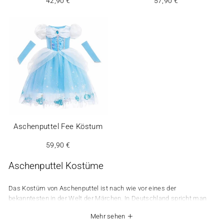
42,90 €
57,90 €
Aschenputtel Fee Köstum
59,90 €
Aschenputtel Kostüme
Das Kostüm von Aschenputtel ist nach wie vor eines der
bekanntesten in der Welt der Märchen. In Deutschland spricht man
vom Aschenputtel Kostüm Kinder, und schon dieser einfache Name
Mehr sehen
weckt sofort Bilder von grandiosen Bällen, glitzernden Kleidern und