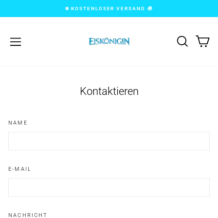
Zum
❄️ KOSTENLOSER VERSAND 🎁
Inhalt
springen
NAVIGATION
SUCHE
W
Kontaktieren
NAME
E-MAIL
NACHRICHT