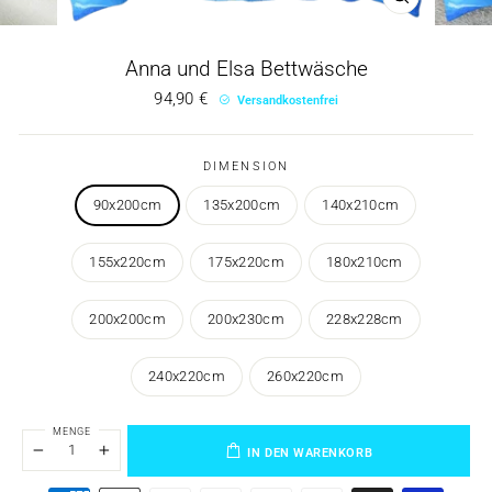
Anna und Elsa Bettwäsche
Regulärer
94,90 €
Versandkostenfrei
Preis
DIMENSION
90x200cm
135x200cm
140x210cm
155x220cm
175x220cm
180x210cm
200x200cm
200x230cm
228x228cm
240x220cm
260x220cm
MENGE
IN DEN WARENKORB
−
+