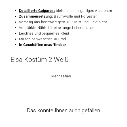
Detaillierte Guipures:
bietet ein einzigartiges Aussehen
Zusammensetzung:
Baumwolle und Polyester
Vorhang aus hochwertigem Tüll: reizt und juckt nicht
Verstärkte Nähte für eine lange Lebensdauer
Leichtes und bequemes Kleid
Maschinenwäsche: 30 Grad
In Geschäften unauffindbar
Elsa Kostüm 2 Weiß
Dieses weiße Kleid von Elsa, das direkt vom Zeichentrickfilm
Mehr sehen
Frozen 2 inspiriert ist, zeichnet sich durch seine Originalität
aus. Der mit Pailletten und glänzenden Motiven verzierte Tüll
erinnert an die Magie von Schneeflocken. Dieses Kleid eignet
sich für Geburtstage, Karneval oder einfach zum Spielen, um
ihre Lieblingsheldin zu verkörpern. Es ist mehr als nur ein
Kostüm, es ist eine echte Einladung zum Träumen und zu
Das könnte Ihnen auch gefallen
einer Reise in die zauberhafte Welt von Arendelle.
Um ein weiteres Outfit der Eiskönigin zu sehen, klicken Sie