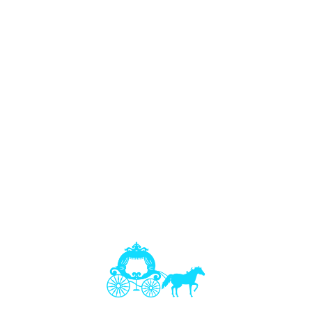
hier:
Elsa Kostüm mit Krone und Zauberstab
.
Elsa Kostüm
ist
bei jungen Prinzessinnen am beliebtesten – profitieren Sie von
unserem großen Katalog! Öffnen Sie die Türen zu allen
Prinzessin Kostüm Kinder
, um die Königin Ihrer eigenen
fantasievollen Abenteuer zu werden.
Elsa Kostüm Weiß
47,90 €